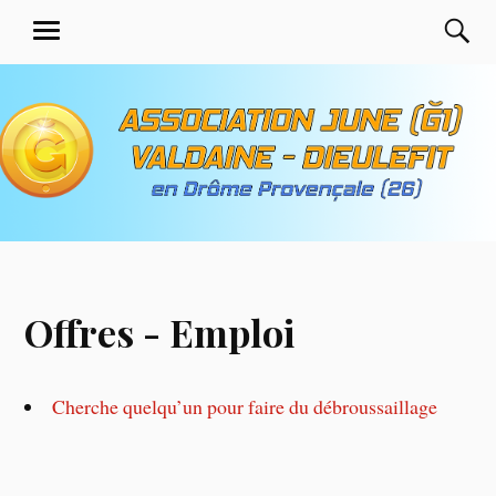
Aller
Association June G1 de
R
MENU
au
Valdaine Dieulefit en
contenu
Drôme Provençale
principal
Offres - Emploi
Cherche quelqu’un pour faire du débroussaillage