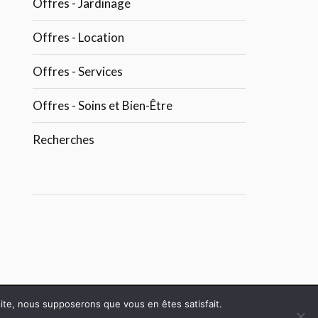
Offres - Jardinage
Offres - Location
Offres - Services
Offres - Soins et Bien-Être
Recherches
 site, nous supposerons que vous en êtes satisfait.
RÉ PAR
FREDERIC STEPHAN
.