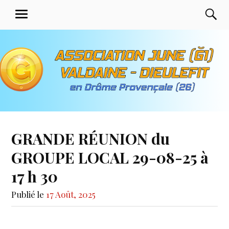
Aller
Association June G1 de
R
MENU
au
Valdaine Dieulefit en
contenu
Drôme Provençale
principal
GRANDE RÉUNION du
GROUPE LOCAL 29-08-25 à
17 h 30
Publié le
17 Août, 2025