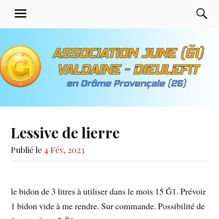
Aller
Association June G1 de
R
MENU
au
Valdaine Dieulefit en
contenu
Drôme Provençale
principal
Lessive de lierre
Publié le
4 Fév, 2023
le bidon de 3 litres à utiliser dans le mois 15 Ğ1. Prévoir
1 bidon vide à me rendre. Sur commande. Possibilité de