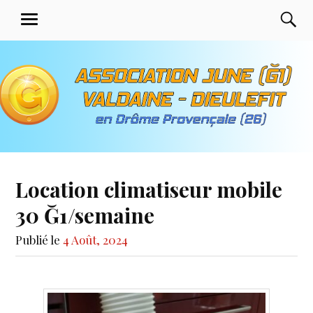
Aller
Association June G1 de
R
MENU
au
Valdaine Dieulefit en
contenu
Drôme Provençale
principal
Location climatiseur mobile
30 Ğ1/semaine
Publié le
4 Août, 2024