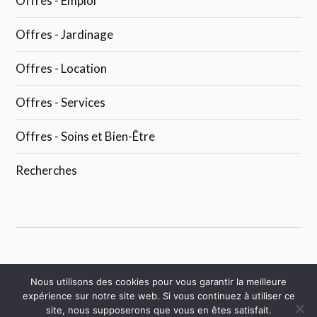
Offres - Emploi
Offres - Jardinage
Offres - Location
Offres - Services
Offres - Soins et Bien-Être
Recherches
Nous utilisons des cookies pour vous garantir la meilleure
expérience sur notre site web. Si vous continuez à utiliser ce
&
site, nous supposerons que vous en êtes satisfait.
FIÈREMENT PROPULSÉ PAR WORDPRESS
THÈME LOVECRAFT