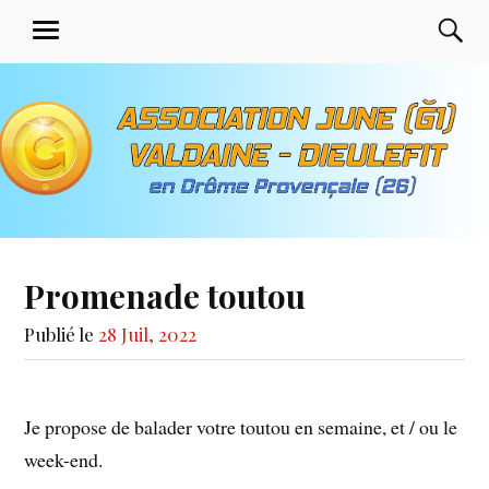
Aller
Association June G1 de
R
MENU
au
Valdaine Dieulefit en
contenu
Drôme Provençale
principal
Promenade toutou
Publié le
28 Juil, 2022
Je propose de balader votre toutou en semaine, et / ou le
week-end.