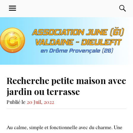
Aller
Association June G1 de
R
MENU
au
Valdaine Dieulefit en
contenu
Drôme Provençale
principal
Recherche petite maison avec
jardin ou terrasse
Publié le
20 Juil, 2022
Au calme, simple et fonctionnelle avec du charme. Une